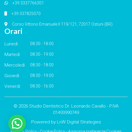
+39 3337766301
+39 337825070
Corso Vittorio Emanuele II 119/121, 72017 Ostuni (BR)
Orari
Lunedì:
08:30 - 18:00
Martedì:
08:30 - 19:00
Mercoledì
08:30 - 18:00
Giovedì
08:30 - 19:00
Venerdì
08:30 - 16:00
©
2026 Studio Dentistico Dr. Leonardo Cavallo - P.IVA
01493990749
Powered by
LnW Digital Strategies
Privacy Policy
-
Cookie Policy
-
Aggiorna preferenze Cookies